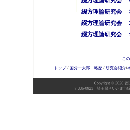
綴方理論研究会 ４
綴方理論研究会 ３
綴方理論研究会 ２
綴方理論研究会 １
この
トップ
/
国分一太郎 略歴
/
研究会紹介
/
Copyright © 2026
管
〒336-0923 埼玉県さいたま市緑区